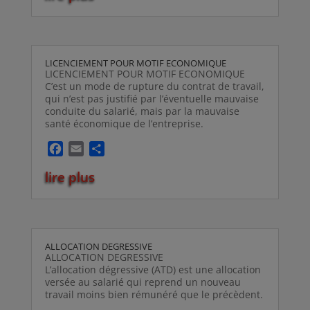
e
i
t
b
l
a
o
g
o
e
LICENCIEMENT POUR MOTIF ECONOMIQUE
k
r
LICENCIEMENT POUR MOTIF ECONOMIQUE
C’est un mode de rupture du contrat de travail,
qui n’est pas justifié par l’éventuelle mauvaise
conduite du salarié, mais par la mauvaise
santé économique de l’entreprise.
F
E
P
a
m
a
lire plus
c
a
r
e
i
t
b
l
a
o
g
o
e
ALLOCATION DEGRESSIVE
k
r
ALLOCATION DEGRESSIVE
L’allocation dégressive (ATD) est une allocation
versée au salarié qui reprend un nouveau
travail moins bien rémunéré que le précèdent.