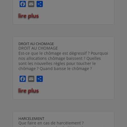
F
E
P
a
m
a
lire plus
c
a
r
e
i
t
b
l
a
o
g
o
e
DROIT AU CHOMAGE
k
r
DROIT AU CHOMAGE
Est-ce que le chômage est dégressif ? Pourquoi
nos allocations chômage baissent ? Quelles
sont les nouvelles règles pour toucher le
chômage ? Quand baisse le chômage ?
F
E
P
a
m
a
lire plus
c
a
r
e
i
t
b
l
a
o
g
o
e
HARCELEMENT
k
r
Que faire en cas de harcèlement ?