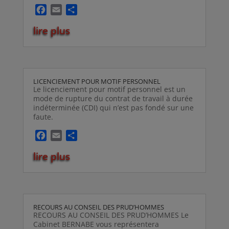
F
E
P
a
m
a
lire plus
c
a
r
e
i
t
b
l
a
o
g
o
e
LICENCIEMENT POUR MOTIF PERSONNEL
k
r
Le licenciement pour motif personnel est un
mode de rupture du contrat de travail à durée
indéterminée (CDI) qui n’est pas fondé sur une
faute.
F
E
P
a
m
a
lire plus
c
a
r
e
i
t
b
l
a
o
g
o
e
RECOURS AU CONSEIL DES PRUD’HOMMES
k
r
RECOURS AU CONSEIL DES PRUD’HOMMES Le
Cabinet BERNABE vous représentera