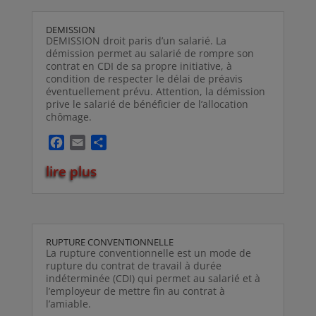
o
g
o
e
DEMISSION
k
r
DEMISSION droit paris d’un salarié. La
démission permet au salarié de rompre son
contrat en CDI de sa propre initiative, à
condition de respecter le délai de préavis
éventuellement prévu. Attention, la démission
prive le salarié de bénéficier de l’allocation
chômage.
F
E
P
a
m
a
lire plus
c
a
r
e
i
t
b
l
a
o
g
o
e
RUPTURE CONVENTIONNELLE
k
r
La rupture conventionnelle est un mode de
rupture du contrat de travail à durée
indéterminée (CDI) qui permet au salarié et à
l’employeur de mettre fin au contrat à
l’amiable.