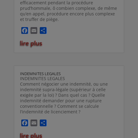
efficacement pendant la procédure
prud’hommale, ô combien complexe, de même
qu’en appel, procédure encore plus complexe
et truffer de piège.
F
E
P
a
m
a
lire plus
c
a
r
e
i
t
b
l
a
o
g
o
e
INDEMNITES LEGALES
k
r
INDEMNITES LEGALES
Comment négocier une indemnité, ou une
indemnité supra-légale (supérieur à celle
exigée par la loi) ? Dans quel cas ? Quelle
indemnité demander pour une rupture
conventionnelle ? Comment se calcule
l’indemnité de licenciement ?
F
E
P
a
m
a
lire plus
c
a
r