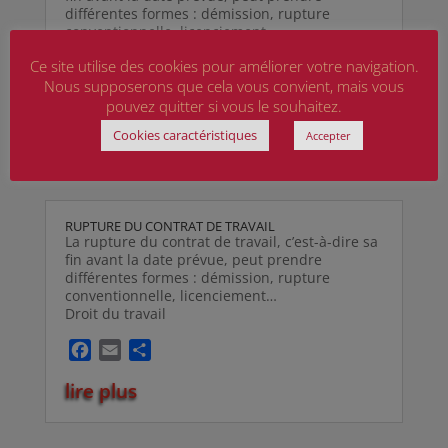
différentes formes : démission, rupture
conventionnelle, licenciement…
Droit du travail
Ce site utilise des cookies pour améliorer votre navigation.
F
E
P
Nous supposerons que cela vous convient, mais vous
pouvez quitter si vous le souhaitez.
a
m
a
lire plus
c
a
r
Cookies caractéristiques
Accepter
e
i
t
b
l
a
o
g
o
e
RUPTURE DU CONTRAT DE TRAVAIL
k
r
La rupture du contrat de travail, c’est-à-dire sa
fin avant la date prévue, peut prendre
différentes formes : démission, rupture
conventionnelle, licenciement…
Droit du travail
F
E
P
a
m
a
lire plus
c
a
r
e
i
t
b
l
a