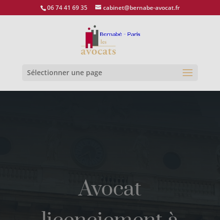
06 74 41 69 35
cabinet@bernabe-avocat.fr
Ouvrir la
Sélectionner une page
Avocat