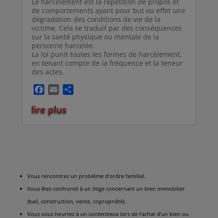
Le harcèlement est la répétition de propos et
de comportements ayant pour but ou effet une
dégradation des conditions de vie de la
victime. Cela se traduit par des conséquences
sur la santé physique ou mentale de la
personne harcelée.
La loi punit toutes les formes de harcèlement,
en tenant compte de la fréquence et la teneur
des actes.
F
E
P
a
m
a
lire plus
c
a
r
e
i
t
b
l
a
o
g
o
e
k
r
Vous rencontrez un problème d’ordre familial.
Vous êtes confronté à un litige concernant un bien immobilier
(bail, construction, vente, copropriété).
Vous vous heurtez à un contentieux lors de l’achat d’un bien ou