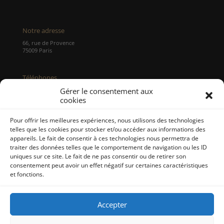
Notre adresse
66, rue de Provence
75009 Paris
Téléphones
Tél : 01 48 00 09 49
Gérer le consentement aux
Portable :
06 74 41 69 35
cookies
Pour offrir les meilleures expériences, nous utilisons des technologies
Internet
telles que les cookies pour stocker et/ou accéder aux informations des
site : https://www.avocats-bernabe.com/
appareils. Le fait de consentir à ces technologies nous permettra de
Mail : info@avocats-bernabe.com
traiter des données telles que le comportement de navigation ou les ID
uniques sur ce site. Le fait de ne pas consentir ou de retirer son
consentement peut avoir un effet négatif sur certaines caractéristiques
et fonctions.
Accueil
Le Cabinet
Droit de la famille
Accepter
Particuliers
Entreprises
Avocats
Honoraires
Actualités
Contact
Newsletter