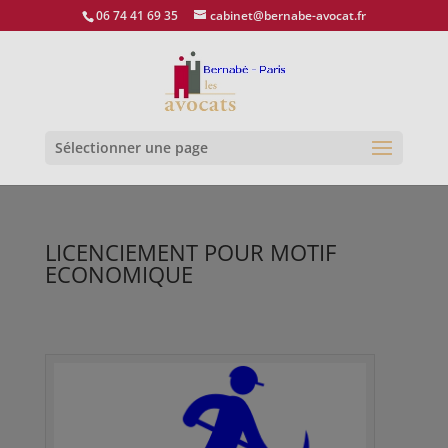
06 74 41 69 35
cabinet@bernabe-avocat.fr
Ouvrir la
Sélectionner une page
LICENCIEMENT POUR MOTIF
ECONOMIQUE