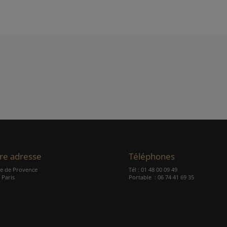
re adresse
Téléphones
ue de Provence
Tél : 01 48 00 09 49
 Paris
Portable :
06 74 41 69 35