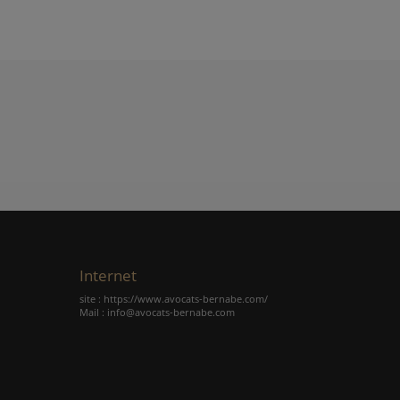
Internet
site : https://www.avocats-bernabe.com/
Mail : info@avocats-bernabe.com