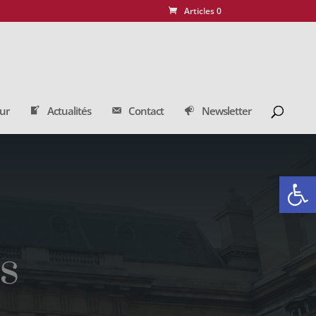
Articles 0
our
Actualités
Contact
Newsletter
Ouvrir la
s