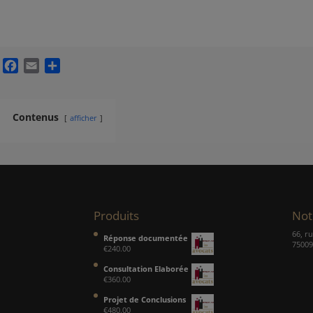
Facebook
Email
Partager
Contenus
afficher
Produits
Not
66, r
Réponse documentée
75009
€
240.00
Consultation Elaborée
€
360.00
Projet de Conclusions
€
480.00