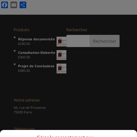
Facebook
Email
Partager
Produits
Recherchez
Réponse documentée
€
240.00
Consultation Elaborée
€
360.00
Projet de Conclusions
€
480.00
Notre adresse
66, rue de Provence
75009 Paris
Téléphones
Tél : 01 48 00 09 49