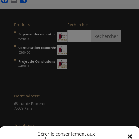
Produits
Recherchez
Réponse documentée
€
240.00
Consultation Elaborée
€
360.00
Projet de Conclusions
€
480.00
Notre adresse
66, rue de Provence
75009 Paris
Téléphones
Tél : 01 48 00 09 49
Gérer le consentement aux
Portable :
06 74 41 69 35